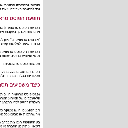
עוצמתו והשפעתו הרגשית של 
ועד למסגרת העבודה, וזאת ל
תופעת הפוסט טרא
מתפתחת אם כך בעקבות אירו
''אירועים טראומטיים'' ניתן 
טרור, חשיפה לאלימות קשה 
הפרעת דחק פוסט-טראומטית 
נפשי המופיע בדרכים שונות 
תסמונת פוסט טראומטית היא
הסינדרום הנגרם בעקבות קרי
תפקודיות בכל הרמות , החל 
כיצד משפיעים תסמ
נפגעי פוסט טראומה חווים תו
פלאשבקים של האירוע הטראומט
העלולה להגיע לכדי התנהגות
רוב הנפגעים יחושו מצוקה כת
מהשתתפות או מביצוע כל פעול
בין התופעות הנפוצות בקרב 
דיכאון וניתוק מן החברה או