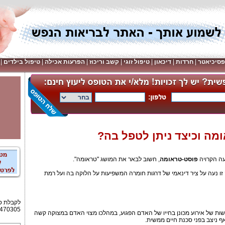
פסיכיאטר
|
חרדות
|
דיכאון
|
טיפול זוגי
|
קשב וריכוז
|
הפרעות אכילה
|
טיפול בילדים
|
מה וכיצד ניתן לטפל בה?
עה הקרויה
פוסט-טראומה
, חשוב לבאר את המושג "טראומה".
זו נעה על ציר דינאמי של דרגות חומרה המשפיעות על הלוקה בה ועל רמת
470305
ת של אירוע מכונן בחייו של האדם הפגוע, במהלכו מצוי האדם במצוקה קשה
אף ניצב בפני סכנת חיים ממשית.