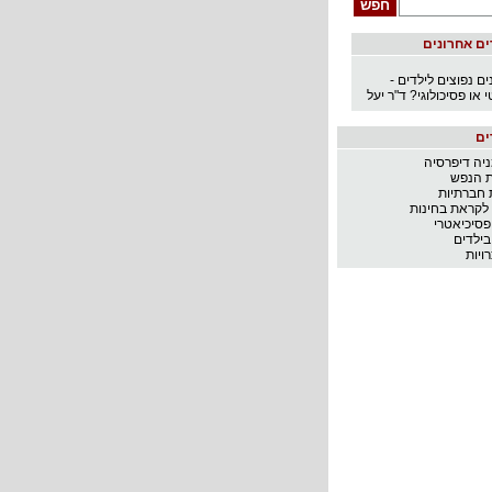
פנים בן או בת משפחה
 פסיכולוגי?
ם אחרונים
 בקרב בני נוער - ד"ר יעל
ם נפוצים לילדים -
 או פסיכולוגי? ד"ר יעל
ADHD אבחון וטיפול מתאים
ים
ADHD
 לוואי של ריטלין
יה דיפרסיה
ל סגל
ת הנפש
תרפיה
 חברתיות
ל
לקראת בחינות
פסיכיאטרי
בילדים
ויות