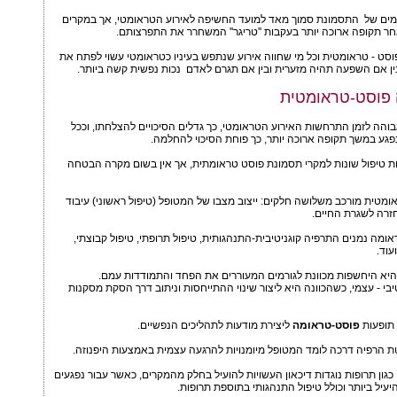
ומים של התסמונת סמוך מאד למועד החשיפה לאירוע הטראומטי, אך במקרים
חר תקופה ארוכה יותר בעקבות ''טריגר'' המשחרר את התפרצותם.
וסט - טראומטית וכל מי שחווה אירוע שנתפש בעיניו כטראומטי עשוי לפתח את
ן אם השפעה תהיה מזערית ובין אם תגרם לאדם נכות נפשית קשה ביותר.
ה פוסט-טראומטית
בוהה לזמן התרחשות האירוע הטראומטי, כך גדלים הסיכויים להצלחתו, וככל
פגע במשך תקופה ארוכה יותר, כך פוחת הסיכוי להחלמה.
 טיפול שונות למקרי תסמונת פוסט טראומתית, אך אין בשום מקרה הבטחה
מטית מורכב משלושה חלקים: ייצוב מצבו של המטופל (טיפול ראשוני) עיבוד
זרה לשגרת החיים.
אומה נמנים התרפיה קוגניטיבית-התנהגותית, טיפול תרופתי, טיפול קבוצתי,
עוד.
היא היחשפות מכוונת לגורמים המעוררים את הפחד והתמודדות עמם.
יבי - עצמי, כשהכוונה היא ליצור שינוי ההתייחסות וניתוב דרך הסקת מסקנות
 תופעות
פוסט-טראומה
ליצירת מודעות לתהליכים הנפשיים.
טת הרפיה דרכה לומד המטופל מיומנויות להרגעה עצמית באמצעות היפנוזה.
כגון תרופות נוגדות דיכאון העשויות להועיל בחלק מהמקרים, כאשר עבור נפגעים
יעיל ביותר וכולל טיפול התנהגותי בתוספת תרופות.