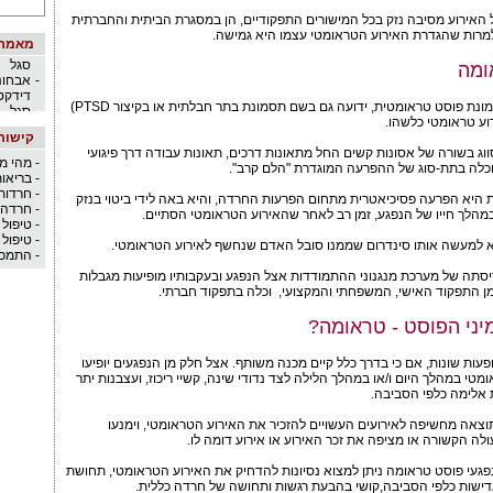
-
איך מ
האירוע מסיבה נזק בכל המישורים התפקודיים, הן במסגרת הביתית והחברתית
לטיפול
מרות שהגדרת האירוע הטראומטי עצמו היא גמישה.
מאמרי
-
דיכאון
סגל
ומה
-
אבחוני
דידקטי
הפרעת הפוסט טראומה (תסמונת פוסט טראומטית, ידועה גם בשם תסמונת בתר חבלתית או בקיצור PTSD)
סגל
ע טראומטי כלשהו.
-
קישור
בהפרעת 
לסווג בשורה של אסונות קשים החל מתאונות דרכים, תאונות עבודה דרך פיגועי
-
תופעות
-
מהי מנ
וכלה בתת-סוג של ההפרעה המוגדרת "הלם קרב".
-
ד"ר יע
-
בריאו
-
פסיכו
-
חרדות
היא הפרעה פסיכיאטרית מתחום הפרעות החרדה, והיא באה לידי ביטוי בנזק
-
אילן ט
-
חרדה 
במהלך חייו של הנפגע, זמן רב לאחר שהאירוע הטראומטי הסתיים.
-
טיפול 
-
טיפול 
 למעשה אותו סינדרום שממנו סובל האדם שנחשף לאירוע הטראומטי.
-
התמכר
סתה של מערכת מנגנוני ההתמודדות אצל הנפגע ובעקבותיו מופיעות מגבלות
מן התפקוד האישי, המשפחתי והמקצועי, וכלה בתפקוד חברתי.
יני הפוסט - טראומה?
פעות שונות, אם כי בדרך כלל קיים מכנה משותף. אצל חלק מן הנפגעים יופיעו
י במהלך היום ו/או במהלך הלילה לצד נדודי שינה, קשיי ריכוז, ועצבנות יתר
 אלימה כלפי הסביבה.
וצאה מחשיפה לאירועים העשויים להזכיר את האירוע הטראומטי, וימנעו
ה הקשורה או מציפה את זכר האירוע או אירוע דומה לו.
נפגעי פוסט טראומה ניתן למצוא נסיונות להדחיק את האירוע הטראומטי, תחושת
 אדישות כלפי הסביבה,קושי בהבעת רגשות ותחושה של חרדה כללית.