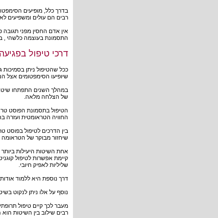
בדרך כלל, מופיעים הסימפט
רבים הם עולים ומשפיעים לא
אין אדם החסין מפני תגובה פ
התסמונת בעוצמה כלשהי , בי
דרכי טיפול בפגיע
ככל שהטיפול ניתן בסמיכות ג
שיופיעו הסימפטומים אצל הנ
במהלך השנים התפתחו שיטות
של הצלחה מלאה.
הטיפול בתסמונת הפוסט טראו
החוויה הטראומטית ועזרה בח
בין הדרכים לטיפול בפוסט טר
שיחזור מבוקר של הטראומה ו
אחת השיטות היעילות ביותר 
קיימת אפשרות לטיפול קוגניט
שליליות לאפיק חיובי.
דרך נוספת היא ללמוד אודות
נוסף על אלו ניתן לנקוט בשי
מעבר לכך קיים
טיפול תרופתי
רבים שילוב בין השיטות הוא ה